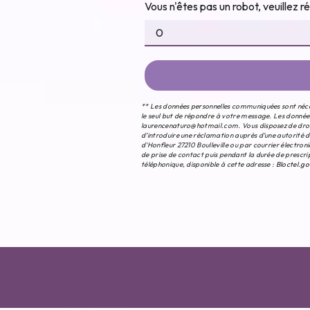
Vous n'êtes pas un robot, veuillez r
** Les données personnelles communiquées sont nécess
le seul but de répondre à votre message. Les données
laurencenaturo@hotmail.com. Vous disposez de droits
d’introduire une réclamation auprès d’une autorité d
d'Honfleur 27210 Boulleville ou par courrier électr
de prise de contact puis pendant la durée de prescrip
téléphonique, disponible à cette adresse :
Bloctel.go