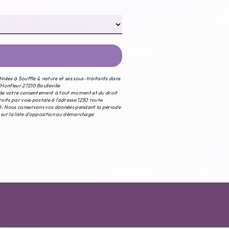
tinées à Souffle & nature et ses sous-traitants dans
Honfleur 27210 Boulleville
t de votre consentement à tout moment et du droit
oits par voie postale à l'adresse 1230 route
ndé. Nous conservons vos données pendant la période
e sur la liste d'opposition au démarchage