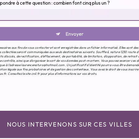
épondre à cette question : combien font cinq plus un ?
Envoyer
aires aux fins de vous contacter et sont enregistrées dans un fichier informatisé. Elles sont des
 collectées seront communiquées aux seuls destinataires suivants: Souffle & nature 1230 route d'
 d’accès, de rectification, d’effacement, de portabilité, de limitation, d’opposition, de retrai
e contrôle, ainsi que d’organiser le sort de vos données post-mortem. Vous pouvez exercer ces dr
onique à l'adresse laurencenaturo@hotmail.com. Un justificatif d'identité pourra vous être dema
tion légale aux fins probatoires et de gestion des contentieux. Vous avez le droit de vous inscrir
uv.fr
. Consultez le site cnil.fr pour plus d’informations sur vos droits.
NOUS INTERVENONS SUR CES VILLES