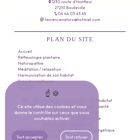
1230 route d'Honfleur
27210 Boulleville
06 44 03 43 65
laurencenaturo@hotmail.com
PLAN DU SITE
Accueil
Réflexologie plantaire
Naturopathie
Méditation / relaxation
Harmonisation de son habitat
Soins énergétiques
Contact
Bien-être holistique
harmonisation de l'habitat
Ce site utilise des cookies et vous
méditation
naturopathie
prévention santé
donne le contrôle sur ceux que vous
réflexologie plantaire
relaxation
souhaitez activer
Soins énergétiques
Énergéticienne
Harmonisation énergétique
Rééquilibrage énergétique
Équilibre énergétique
Bien-être énergétique
Tout accepter
Tout refuser