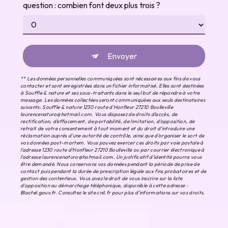
question : combien font deux plus trois ?
Envoyer
** Les données personnelles communiquées sont nécessaires aux fins de vous
contacter et sont enregistrées dans un fichier informatisé. Elles sont destinées
à Souffle & nature et ses sous-traitants dans le seul but de répondre à votre
message. Les données collectées seront communiquées aux seuls destinataires
suivants: Souffle & nature 1230 route d'Honfleur 27210 Boulleville
laurencenaturo@hotmail.com. Vous disposez de droits d’accès, de
rectification, d’effacement, de portabilité, de limitation, d’opposition, de
retrait de votre consentement à tout moment et du droit d’introduire une
réclamation auprès d’une autorité de contrôle, ainsi que d’organiser le sort de
vos données post-mortem. Vous pouvez exercer ces droits par voie postale à
l'adresse 1230 route d'Honfleur 27210 Boulleville ou par courrier électronique à
l'adresse laurencenaturo@hotmail.com. Un justificatif d'identité pourra vous
être demandé. Nous conservons vos données pendant la période de prise de
contact puis pendant la durée de prescription légale aux fins probatoires et de
gestion des contentieux. Vous avez le droit de vous inscrire sur la liste
d'opposition au démarchage téléphonique, disponible à cette adresse :
Bloctel.gouv.fr
. Consultez le site cnil.fr pour plus d’informations sur vos droits.