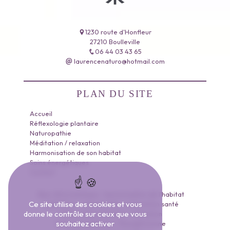
1230 route d'Honfleur
27210 Boulleville
06 44 03 43 65
laurencenaturo@hotmail.com
PLAN DU SITE
Accueil
Réflexologie plantaire
Naturopathie
Méditation / relaxation
Harmonisation de son habitat
Soins énergétiques
Contact
Bien-être holistique
harmonisation de l'habitat
Ce site utilise des cookies et vous
méditation
naturopathie
prévention santé
donne le contrôle sur ceux que vous
réflexologie plantaire
relaxation
souhaitez activer
Soins énergétiques
Énergéticienne