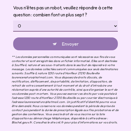
Vous n'êtes pas un robot, veuillez répondre à cette
question : combien font un plus sept ?
Envoyer
** Les données personnelles communiquées sont nécessaires aux fins de vous
contacter et sont enregistrées dans un fichier informatisé. Elles sont destinées
à Souffle & nature et ses sous-traitants dans le seul but de répondre à votre
message. Les données collectées seront communiquées aux seuls destinataires
suivants: Souffle & nature 1230 route d'Honfleur 27210 Boulleville
laurencenaturo@hotmail.com. Vous disposez de droits d’accès, de
rectification, d’effacement, de portabilité, de limitation, d’opposition, de
retrait de votre consentement à tout moment et du droit d’introduire une
réclamation auprès d’une autorité de contrôle, ainsi que d’organiser le sort de
vos données post-mortem. Vous pouvez exercer ces droits par voie postale à
l'adresse 1230 route d'Honfleur 27210 Boulleville ou par courrier électronique à
l'adresse laurencenaturo@hotmail.com. Un justificatif d'identité pourra vous
être demandé. Nous conservons vos données pendant la période de prise de
contact puis pendant la durée de prescription légale aux fins probatoires et de
gestion des contentieux. Vous avez le droit de vous inscrire sur la liste
d'opposition au démarchage téléphonique, disponible à cette adresse :
Bloctel.gouv.fr
. Consultez le site cnil.fr pour plus d’informations sur vos droits.